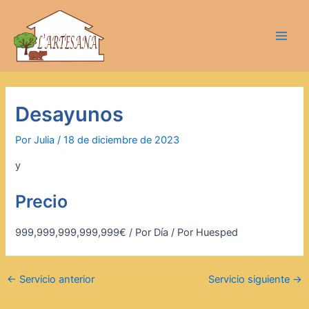
Ir
Navegación
Main
al
de
Men
contenido
entradas
Desayunos
Por
Julia
/
18 de diciembre de 2023
y
Precio
999,999,999,999,999
€
/ Por Día / Por Huesped
←
Servicio anterior
Servicio siguiente
→