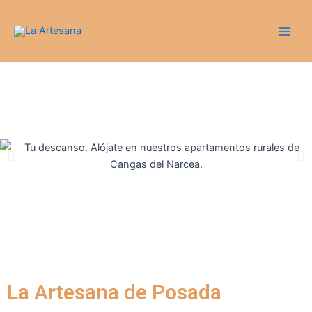
Ir
Main
al
Men
contenido
La Artesana de Posada