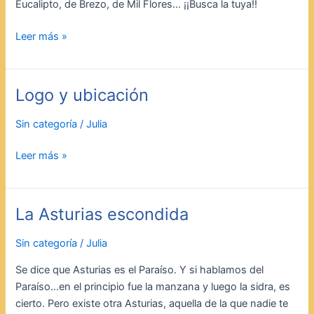
Eucalipto, de Brezo, de Mil Flores… ¡¡Busca la tuya!!
Leer más »
Logo y ubicación
Logo
y
Sin categoría
/
Julia
ubicación
Leer más »
La Asturias escondida
La
Asturias
Sin categoría
/
Julia
escondida
Se dice que Asturias es el Paraíso. Y si hablamos del
Paraíso…en el principio fue la manzana y luego la sidra, es
cierto. Pero existe otra Asturias, aquella de la que nadie te